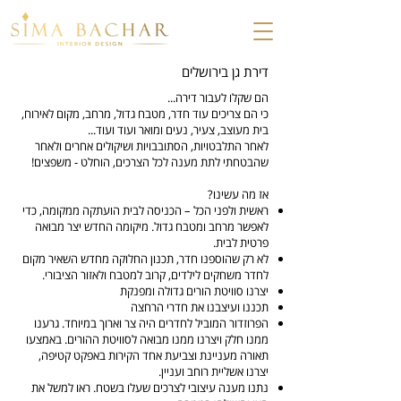
דירת גן בירושלים
הם שקלו לעבור דירה...
כי הם צריכים עוד חדר, מטבח גדול, מרחב, מקום לאירוח,
בית מעוצב, צעיר, נעים ומואר ועוד ועוד...
לאחר התלבטויות, הסתובבויות ושיקולים אחרים ולאחר
שהבטחתי לתת מענה לכל הצרכים, הוחלט - משפצים!
אז מה עשינו?
ראשית ולפני הכל – הכניסה לבית הועתקה ממקומה, כדי
לאפשר מרחב ומטבח גדול. מיקומה החדש יצר מבואה
פרטית לבית.
לא רק שהוספנו חדר, תכנון החלוקה מחדש השאיר מקום
לחדר משחקים לילדים, קרוב למטבח ולאזור הציבורי.
יצרנו סוויטת הורים גדולה ומפנקת
תכננו ועיצבנו את חדרי הרחצה
הפרוזדור המוביל לחדרים היה צר וארוך במיוחד. גרענו
ממנו חלק ויצרנו ממנו מבואה לסוויטת ההורים. באמצעו
תאורה מעניינת וצביעת אחד הקירות באפקט קטיפה,
יצרנו אשליית רוחב ועניין.
נתנו מענה עיצובי לצרכים שעלו בשטח. ראו למשל את